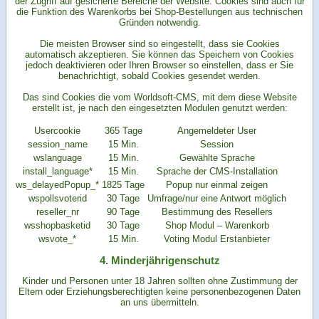
der Zugriff auf gesicherte Bereiche der Website. Cookies sind auch für
die Funktion des Warenkorbs bei Shop-Bestellungen aus technischen
Gründen notwendig.
Die meisten Browser sind so eingestellt, dass sie Cookies
automatisch akzeptieren. Sie können das Speichern von Cookies
jedoch deaktivieren oder Ihren Browser so einstellen, dass er Sie
benachrichtigt, sobald Cookies gesendet werden.
Das sind Cookies die vom Worldsoft-CMS, mit dem diese Website
erstellt ist, je nach den eingesetzten Modulen genutzt werden:
Usercookie
365 Tage
Angemeldeter User
session_name
15 Min.
Session
wslanguage
15 Min.
Gewählte Sprache
install_language*
15 Min.
Sprache der CMS-Installation
ws_delayedPopup_*
1825 Tage
Popup nur einmal zeigen
wspollsvoterid
30 Tage
Umfrage/nur eine Antwort möglich
reseller_nr
90 Tage
Bestimmung des Resellers
wsshopbasketid
30 Tage
Shop Modul – Warenkorb
wsvote_*
15 Min.
Voting Modul Erstanbieter
4. Minderjährigenschutz
Kinder und Personen unter 18 Jahren sollten ohne Zustimmung der
Eltern oder Erziehungsberechtigten keine personenbezogenen Daten
an uns übermitteln.