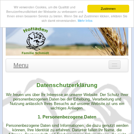
Wir verwenden Cookies, um die Qualität und
Zustimmen
Benutzerfreundlichkeit der Webseite zu verbessern und
Ihnen einen besseren Service zu bieten. Wenn Sie auf Zustimmen klicken, erklären Sie
sich damit einverstanden.
Mehr Infos
Menu
Willkommen
Datenschutzerklärung
Aktuelles
Wir freuen uns über Ihr Interesse an unserer Website. Der Schutz Ihrer
Hofladen
personenbezogenen Daten bei der Erhebung, Verarbeitung und
Nutzung anlässlich Ihres Besuchs auf unserer Website ist uns ein
wichtiges Anliegen.
Angebot
1. Personenbezogene Daten
Landwirtschaft
Personenbezogene Daten sind Informationen, die dazu genutzt werden
Anfahrt-Skizze
können, Ihre Identität zu erfahren. Darunter fallen Ihr Name, die