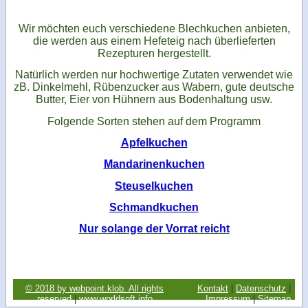
​Wir möchten euch verschiedene Blechkuchen anbieten,
die werden aus einem Hefeteig nach überlieferten
Rezepturen hergestellt.
​Natürlich werden nur hochwertige Zutaten verwendet wie
zB. Dinkelmehl, Rübenzucker aus Wabern, gute deutsche
Butter, Eier von Hühnern aus Bodenhaltung usw.
Folgende Sorten stehen auf dem Programm
Apfelkuchen
Mandarinenkuchen
Steuselkuchen
​Schmandkuchen
​Nur solange der Vorrat reicht
© 2018 by webpoint.klob. All rights
Kontakt
|
Datenschutz
|
reserved
.
|
www.worldsoft.info
Impressum
|
Sitemap