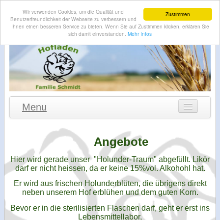
Wir verwenden Cookies, um die Qualität und
Zustimmen
Benutzerfreundlichkeit der Webseite zu verbessern und
Ihnen einen besseren Service zu bieten. Wenn Sie auf Zustimmen klicken, erklären Sie
sich damit einverstanden.
Mehr Infos
Menu
Willkommen
Angebote
Aktuelles
Hier wird gerade unser "Holunder-Traum" abgefüllt. Likör
Hofladen
darf er nicht heissen, da er keine 15%vol. Alkohohl hat.
Angebot
Er wird aus frischen Holunderblüten, die übrigens direkt
neben unserem Hof erblühen und dem guten Korn.
Landwirtschaft
Bevor er in die sterilisierten Flaschen darf, geht er erst ins
Anfahrt-Skizze
Lebensmittellabor,