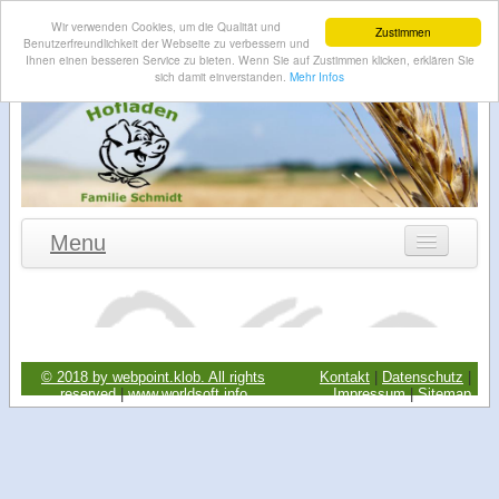
Wir verwenden Cookies, um die Qualität und
Zustimmen
Benutzerfreundlichkeit der Webseite zu verbessern und
Ihnen einen besseren Service zu bieten. Wenn Sie auf Zustimmen klicken, erklären Sie
sich damit einverstanden.
Mehr Infos
Menu
Willkommen
Aktuelles
Hofladen
© 2018 by webpoint.klob. All rights
Kontakt
|
Datenschutz
|
reserved
.
|
www.worldsoft.info
Impressum
|
Sitemap
Angebot
Landwirtschaft
Anfahrt-Skizze