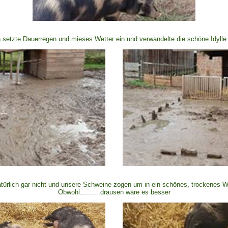
 setzte Dauerregen und mieses Wetter ein und verwandelte die schöne
Idylle
türlich gar nicht und unsere Schweine zogen um in ein schönes,
trockenes Wi
Obwohl..........drausen wäre es besser