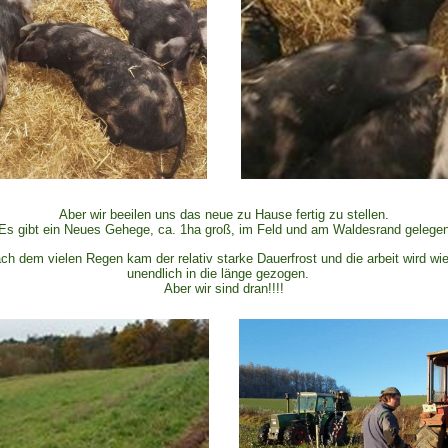
Aber wir beeilen uns das neue zu Hause fertig zu stellen.
Es gibt ein Neues Gehege, ca. 1ha groß, im Feld und am Waldesrand gelege
ch dem vielen Regen kam der relativ starke Dauerfrost und die arbeit wird w
unendlich in die länge gezogen.
Aber wir sind dran!!!!