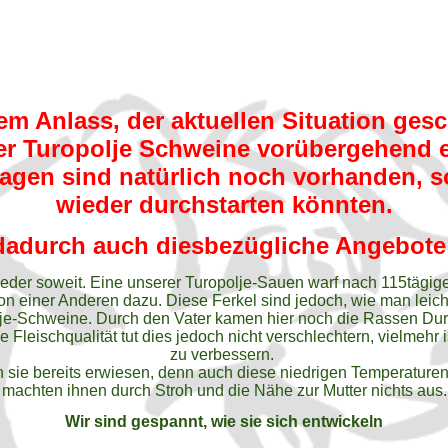
 Anlass, der aktuellen Situation gesch
er Turopolje Schweine vorübergehend e
agen sind natürlich noch vorhanden, so
wieder durchstarten könnten.
dadurch auch diesbezügliche Angebote 
eder soweit. Eine unserer Turopolje-Sauen warf nach 115tägiger
on einer Anderen dazu. Diese Ferkel sind jedoch, wie man leic
je-Schweine. Durch den Vater kamen hier noch die Rassen Duroc
Fleischqualität tut dies jedoch nicht verschlechtern, vielmehr i
zu verbessern.
 sie bereits erwiesen, denn auch diese niedrigen Temperaturen (
machten ihnen durch Stroh und die Nähe zur Mutter nichts aus.
Wir sind gespannt, wie sie sich entwickeln