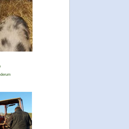
n
iederum