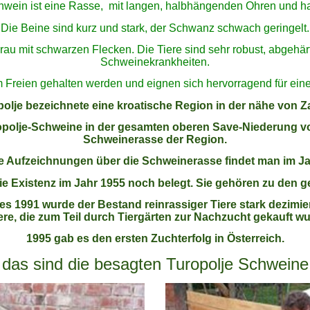
hwein ist eine Rasse,
mit langen, halbhängenden Ohren und h
Die Beine sind kurz und stark, der Schwanz schwach geringelt.
grau mit schwarzen Flecken. Die Tiere sind sehr robust, abgehä
Schweinekrankheiten.
 Freien gehalten werden und eignen sich hervorragend für ein
olje bezeichnete eine kroatische Region in der nähe von 
polje-Schweine in der gesamten oberen Save-Niederung vo
Schweinerasse der Region.
e Aufzeichnungen über die Schweinerasse findet man im Ja
die Existenz im Jahr 1955 noch belegt. Sie gehören zu den 
es 1991 wurde der Bestand reinrassiger Tiere stark dezimier
ere, die zum Teil durch Tiergärten zur Nachzucht gekauft w
1995 gab es den ersten Zuchterfolg in Österreich.
das sind die besagten Turopolje Schweine